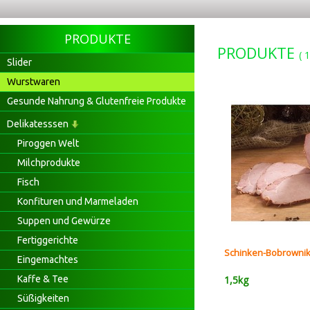
PRODUKTE
PRODUKTE
(
1
Slider
Wurstwaren
Gesunde Nahrung & Glutenfreie Produkte
Delikatesssen
Piroggen Welt
Milchprodukte
Fisch
Konfituren und Marmeladen
Suppen und Gewürze
Fertiggerichte
Schinken-Bobrowni
Eingemachtes
Kaffe & Tee
1,5kg
Süßigkeiten